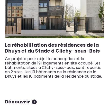
La réhabilitation des résidences de la
R
Dhuys et du Stade à Clichy-sous-Bois
L
Ce projet a pour objet la conception et la
Le
réhabilitation de 191 logements en site occupé. Les
de
bâtiments, situés à Clichy-sous-bois, sont répartis
oc
en 2 sites : les 13 bâtiments de la résidence de la
fa
Dhuys et les 10 bâtiments de la résidence du stade.
de
Découvrir
D