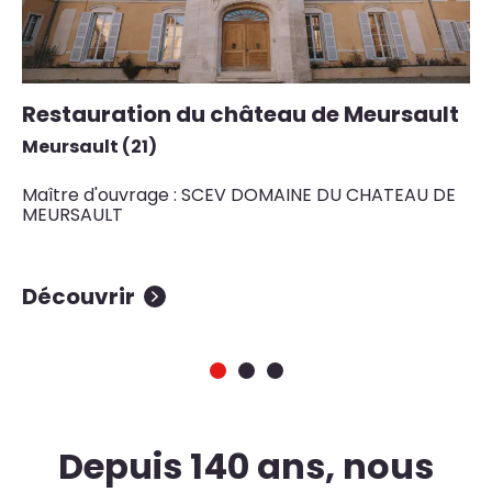
Restauration du château de Meursault
R
D
Meursault (21)
Nu
Maître d'ouvrage : SCEV DOMAINE DU CHATEAU DE
MEURSAULT
Ma
Découvrir
D
Depuis 140 ans, nous