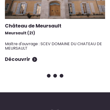
Château de Meursault
D
Meursault (21)
Mo
Maître d'ouvrage : SCEV DOMAINE DU CHATEAU DE
Ma
MEURSAULT
Découvrir
D