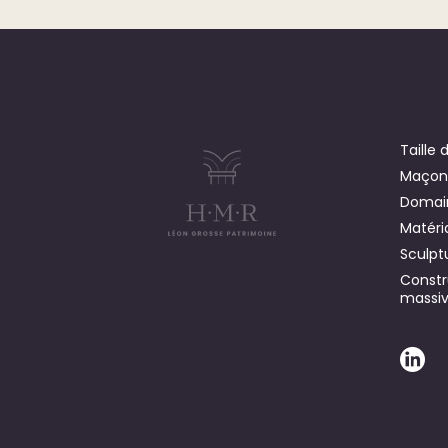
Taille 
Maçon
Domain
Matéri
Sculptu
Constr
massi