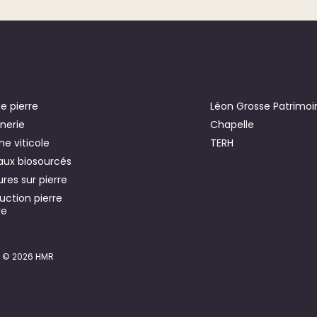
de pierre
Léon Grosse Patrimoi
nerie
Chapelle
e viticole
TERH
aux biosourcés
res sur pierre
uction pierre
ve
© 2026 HMR